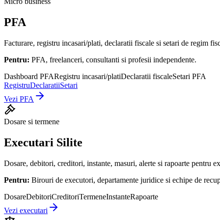
Micro business
PFA
Facturare, registru incasari/plati, declaratii fiscale si setari de regim f
Pentru:
PFA, freelanceri, consultanti si profesii independente.
Dashboard PFA
Registru incasari/plati
Declaratii fiscale
Setari PFA
Registru
Declaratii
Setari
Vezi PFA
Dosare si termene
Executari Silite
Dosare, debitori, creditori, instante, masuri, alerte si rapoarte pentru e
Pentru:
Birouri de executori, departamente juridice si echipe de recup
Dosare
Debitori
Creditori
Termene
Instante
Rapoarte
Vezi executari