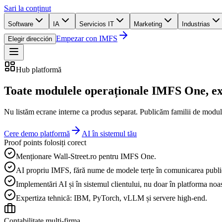
Sari la conținut
Software
IA
Servicios IT
Marketing
Industrias
Empezar con IMFS
Elegir dirección
Hub platformă
Toate modulele operaționale IMFS One, ex
Nu listăm ecrane interne ca produs separat. Publicăm familii de module,
Cere demo platformă
AI în sistemul tău
Proof points folosiți corect
Menționare Wall-Street.ro pentru IMFS One.
AI propriu IMFS, fără nume de modele terțe în comunicarea publi
Implementări AI și în sistemul clientului, nu doar în platforma noas
Expertiza tehnică: IBM, PyTorch, vLLM și servere high-end.
Contabilitate multi-firma