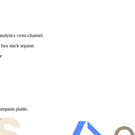
analytics cross-channel.
fara stack separat.
e
mpanii platite.
venituri.