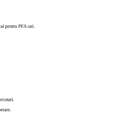
iscal pentru PFA-uri.
xecutari.
erare.