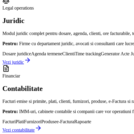
Legal operations
Juridic
Modul juridic complet pentru dosare, agenda, clienti, ore facturabile, t
Pentru:
Firme cu departament juridic, avocati si consultanti care lucr
Dosare juridice
Agenda termene
Clienti
Time tracking
Generator Acte Ju
Vezi juridic
Financiar
Contabilitate
Facturi emise si primite, plati, clienti, furnizori, produse, e-Factura si 
Pentru:
IMM-uri, cabinete contabile si companii care vor operatiuni f
Facturi
Plati
Furnizori
Produse
e-Factura
Rapoarte
Vezi contabilitate