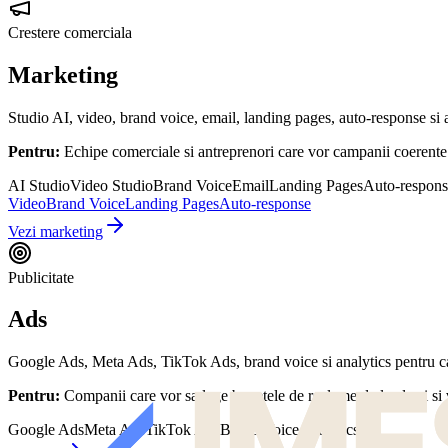
Crestere comerciala
Marketing
Studio AI, video, brand voice, email, landing pages, auto-response si 
Pentru:
Echipe comerciale si antreprenori care vor campanii coerente 
AI Studio
Video Studio
Brand Voice
Email
Landing Pages
Auto-respons
Video
Brand Voice
Landing Pages
Auto-response
Vezi marketing
Publicitate
Ads
Google Ads, Meta Ads, TikTok Ads, brand voice si analytics pentru ca
Pentru:
Companii care vor sa lege bugetele de reclame de lead-uri si 
Google Ads
Meta Ads
TikTok Ads
Brand Voice
Analytics