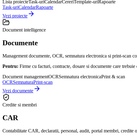
Lista proiecte
Task-uri
Calendar
Cereri
Template-uri
Rapoarte
Task-uri
Calendar
Rapoarte
Vezi proiecte
Document intelligence
Documente
Management documente, OCR, semnatura electronica si print-scan conec
Pentru:
Firme cu facturi, contracte, dosare si documente care trebuie 
Document management
OCR
Semnatura electronica
Print & scan
OCR
Semnatura
Print-scan
Vezi documente
Credite si membri
CAR
Contabilitate CAR, declaratii, personal, audit, portal membri, credite o