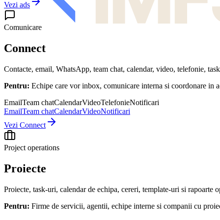
Vezi ads
Comunicare
Connect
Contacte, email, WhatsApp, team chat, calendar, video, telefonie, task-u
Pentru:
Echipe care vor inbox, comunicare interna si coordonare in ac
Email
Team chat
Calendar
Video
Telefonie
Notificari
Email
Team chat
Calendar
Video
Notificari
Vezi Connect
Project operations
Proiecte
Proiecte, task-uri, calendar de echipa, cereri, template-uri si rapoarte o
Pentru:
Firme de servicii, agentii, echipe interne si companii cu proie