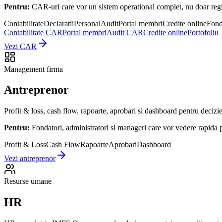
Pentru:
CAR-uri care vor un sistem operational complet, nu doar regis
Contabilitate
Declaratii
Personal
Audit
Portal membri
Credite online
Fond
Contabilitate CAR
Portal membri
Audit CAR
Credite online
Portofoliu
Vezi CAR
Management firma
Antreprenor
Profit & loss, cash flow, rapoarte, aprobari si dashboard pentru decizi
Pentru:
Fondatori, administratori si manageri care vor vedere rapida 
Profit & Loss
Cash Flow
Rapoarte
Aprobari
Dashboard
Vezi antreprenor
Resurse umane
HR