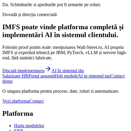
Da. Schimbarile si aprobarile pot fi urmarite pe roluri.
Dovadă și direcția comercială
IMFS poate vinde platforma completă și
implementări AI în sistemul clientului.
Folosim proof points reale: menționarea Wall-Street.ro, AI propriu
IMFS și expertiză tehnică pe IBM, PyTorch, vLLM și servere high-
end, fără statistici fabricate.
Discută implementarea
AI în sistemul tău
Salarizare HR
Portal angajati
Hub module
AI in sistemul tau
Contact
demo
O singura platforma pentru procese, date, roluri si automatizare.
Vezi platforma
Contact
Platforma
Harta modulelor
ERP