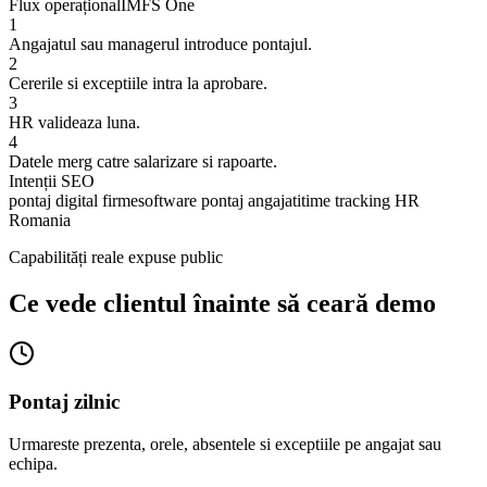
Flux operațional
IMFS One
1
Angajatul sau managerul introduce pontajul.
2
Cererile si exceptiile intra la aprobare.
3
HR valideaza luna.
4
Datele merg catre salarizare si rapoarte.
Intenții SEO
pontaj digital firme
software pontaj angajati
time tracking HR
Romania
Capabilități reale expuse public
Ce vede clientul înainte să ceară demo
Pontaj zilnic
Urmareste prezenta, orele, absentele si exceptiile pe angajat sau
echipa.