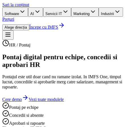
Sari la conținut
Software
AI
Servicii IT
Marketing
Industrii
Prețuri
Începe cu IMFS
Alege direcția
HR / Pontaj
Pontaj digital pentru echipe, concedii si
aprobari HR
Pontajul este util doar cand nu ramane izolat. In IMFS One, timpul
lucrat, concediile si aprobarile merg catre salarizare, management si
rapoarte.
Cere demo
Vezi toate modulele
Pontaj pe echipe
Concedii si absente
Aprobari si rapoarte