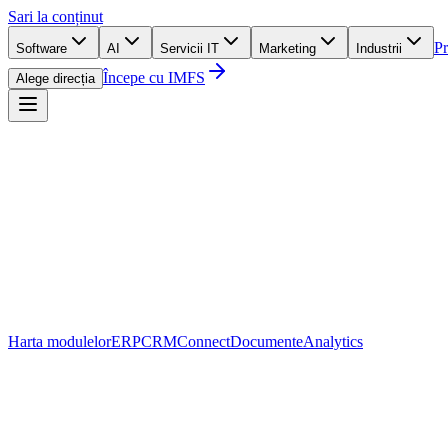
Sari la conținut
Pr
Software
AI
Servicii IT
Marketing
Industrii
Începe cu IMFS
Alege direcția
Harta modulelor
ERP
CRM
Connect
Documente
Analytics