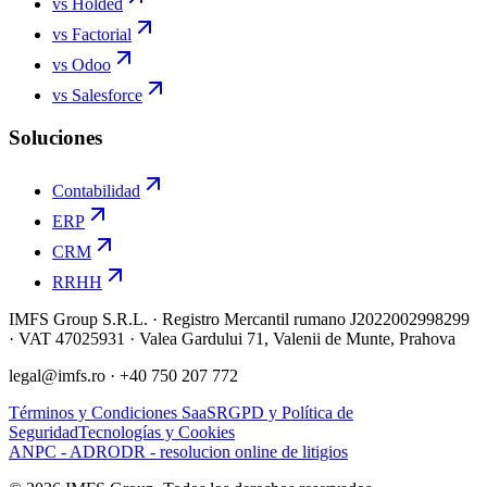
vs Holded
vs Factorial
vs Odoo
vs Salesforce
Soluciones
Contabilidad
ERP
CRM
RRHH
IMFS Group S.R.L. · Registro Mercantil rumano J2022002998299
· VAT 47025931 · Valea Gardului 71, Valenii de Munte, Prahova
legal@imfs.ro
· +40 750 207 772
Términos y Condiciones SaaS
RGPD y Política de
Seguridad
Tecnologías y Cookies
ANPC - ADR
ODR - resolucion online de litigios