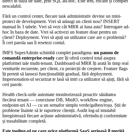
direct în baza de date, prin SQL ad-hoc. Este lent, riscant și complet
nescalabil.
Fără un control center, fiecare task administrativ devine un mini-
proiect de development. Vrei să adaugi un client nou? INSERT
manual în 3 tabele. Vrei să vezi cât MRR ai luna asta? Interogare ad-
hoc în baza de date. Vrei să activezi un feature doar pentru un
client? Deployment. Vrei să ajuți un utilizator care are o problemă?
Îi ceri parola sau îi resetezi contul.
IMFS SuperAdmin schimbă complet paradigma:
un panou de
comandă enterprise-ready
care îți oferă control total asupra
platformei tale multi-tenant. Dashboard-ul MRR îți arată în timp real
veniturile recurente, per client, cu proiecții de creștere. Feature flags
îți permit să lansezi funcționalități gradual, fără deployment.
Impersonation-ul securizat te lasă să intri ca utilizator să ajuți, fără să
ceri parole.
Health check-urile automate monitorizează proactiv sănătatea
fiecărui tenant — conexiune DB, MinIO, workflow engine,
endpoint-uri AI — cu un semafor simplu verde/galben/roșu. Știi de
probleme înainte să le raporteze clienții. Audit log-ul imutabil
înregistrează fiecare acțiune administrativă, oferindu-ți conformitate
și trasabilitate completă.
Este tooling-ul pe care orice platformă SaaS serioasă îl merită
,