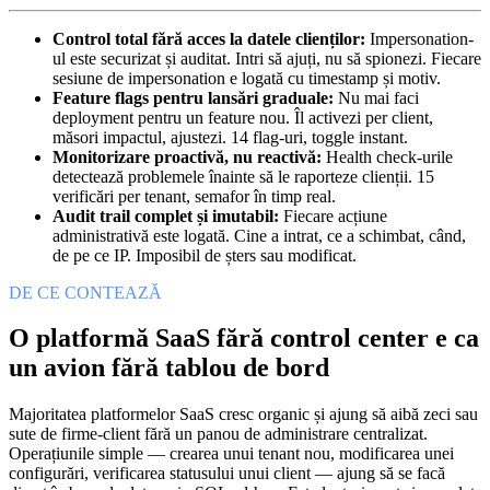
Control total fără acces la datele clienților
:
Impersonation-
ul este securizat și auditat. Intri să ajuți, nu să spionezi. Fiecare
sesiune de impersonation e logată cu timestamp și motiv.
Feature flags pentru lansări graduale
:
Nu mai faci
deployment pentru un feature nou. Îl activezi per client,
măsori impactul, ajustezi. 14 flag-uri, toggle instant.
Monitorizare proactivă, nu reactivă
:
Health check-urile
detectează problemele înainte să le raporteze clienții. 15
verificări per tenant, semafor în timp real.
Audit trail complet și imutabil
:
Fiecare acțiune
administrativă este logată. Cine a intrat, ce a schimbat, când,
de pe ce IP. Imposibil de șters sau modificat.
DE CE CONTEAZĂ
O platformă SaaS fără control center e ca
un avion fără tablou de bord
Majoritatea platformelor SaaS cresc organic și ajung să aibă zeci sau
sute de firme-client fără un panou de administrare centralizat.
Operațiunile simple — crearea unui tenant nou, modificarea unei
configurări, verificarea statusului unui client — ajung să se facă