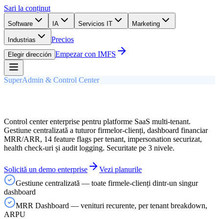
Sari la conținut
Software
IA
Servicios IT
Marketing
Precios
Industrias
Empezar con IMFS
Elegir dirección
SuperAdmin & Control Center
Control center enterprise pentru platforme SaaS multi-tenant.
Gestiune centralizată a tuturor firmelor-clienți, dashboard financiar
MRR/ARR, 14 feature flags per tenant, impersonation securizat,
health check-uri și audit logging. Securitate pe 3 nivele.
Solicită un demo enterprise
Vezi planurile
Gestiune centralizată — toate firmele-clienți dintr-un singur
dashboard
MRR Dashboard — venituri recurente, per tenant breakdown,
ARPU