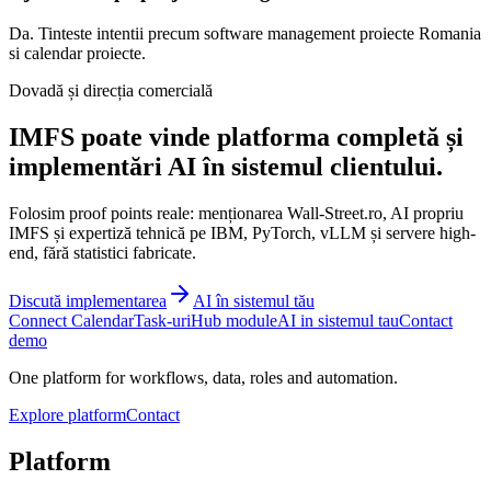
Da. Tinteste intentii precum software management proiecte Romania
si calendar proiecte.
Dovadă și direcția comercială
IMFS poate vinde platforma completă și
implementări AI în sistemul clientului.
Folosim proof points reale: menționarea Wall-Street.ro, AI propriu
IMFS și expertiză tehnică pe IBM, PyTorch, vLLM și servere high-
end, fără statistici fabricate.
Discută implementarea
AI în sistemul tău
Connect Calendar
Task-uri
Hub module
AI in sistemul tau
Contact
demo
One platform for workflows, data, roles and automation.
Explore platform
Contact
Platform