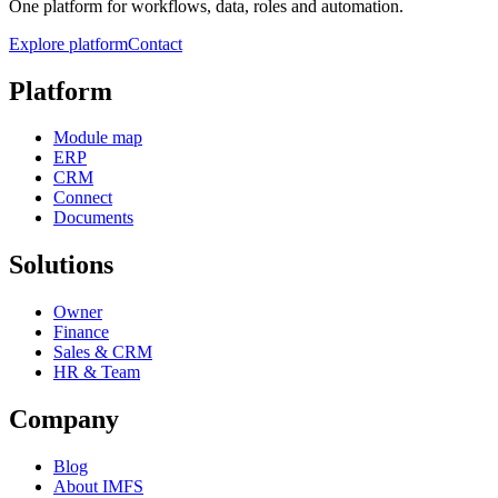
One platform for workflows, data, roles and automation.
Explore platform
Contact
Platform
Module map
ERP
CRM
Connect
Documents
Solutions
Owner
Finance
Sales & CRM
HR & Team
Company
Blog
About IMFS