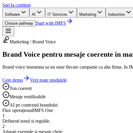
Sari la conținut
Software
AI
IT Services
Marketing
Industries
Start with IMFS
Choose pathway
Marketing / Brand Voice
Brand Voice pentru mesaje coerente in mar
Brand voice inseamna sa nu sune fiecare campanie ca alta firma. In IM
Cere demo
Vezi toate modulele
Ton coerent
Mesaje reutilizabile
AI pe contextul brandului
Flux operațional
IMFS One
1
Definesti tonul si regulile.
2
Adaugi exemple si mesaje cheie.