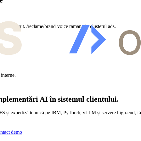
e
si continut. /reclame/brand-voice ramane in clusterul ads.
are.
interne.
lementări AI în sistemul clientului.
S și expertiză tehnică pe IBM, PyTorch, vLLM și servere high-end, fără 
ntact demo