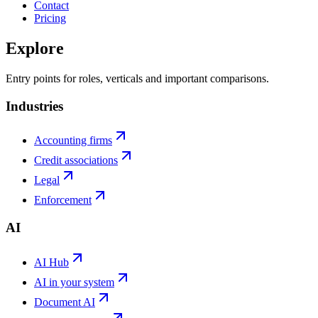
Contact
Pricing
Explore
Entry points for roles, verticals and important comparisons.
Industries
Accounting firms
Credit associations
Legal
Enforcement
AI
AI Hub
AI in your system
Document AI