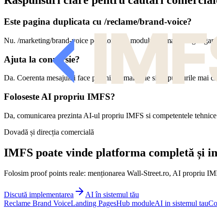
Răspunsuri clare pentru căutări comercial
Este pagina duplicata cu /reclame/brand-voice?
Nu. /marketing/brand-voice pozitioneaza modulul in marketing organic 
Ajuta la conversie?
Da. Coerenta mesajului face paginile, emailurile si raspunsurile mai cl
Foloseste AI propriu IMFS?
Da, comunicarea prezinta AI-ul propriu IMFS si competentele tehnice 
Dovadă și direcția comercială
IMFS poate vinde platforma completă și imp
Folosim proof points reale: menționarea Wall-Street.ro, AI propriu IMF
Discută implementarea
AI în sistemul tău
Reclame Brand Voice
Landing Pages
Hub module
AI in sistemul tau
Co