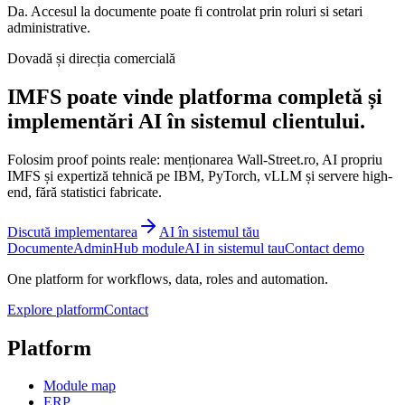
Da. Accesul la documente poate fi controlat prin roluri si setari
administrative.
Dovadă și direcția comercială
IMFS poate vinde platforma completă și
implementări AI în sistemul clientului.
Folosim proof points reale: menționarea Wall-Street.ro, AI propriu
IMFS și expertiză tehnică pe IBM, PyTorch, vLLM și servere high-
end, fără statistici fabricate.
Discută implementarea
AI în sistemul tău
Documente
Admin
Hub module
AI in sistemul tau
Contact demo
One platform for workflows, data, roles and automation.
Explore platform
Contact
Platform
Module map
ERP