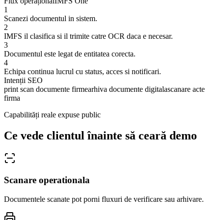
Flux operațional
IMFS One
1
Scanezi documentul in sistem.
2
IMFS il clasifica si il trimite catre OCR daca e necesar.
3
Documentul este legat de entitatea corecta.
4
Echipa continua lucrul cu status, acces si notificari.
Intenții SEO
print scan documente firme
arhiva documente digitala
scanare acte
firma
Capabilități reale expuse public
Ce vede clientul înainte să ceară demo
Scanare operationala
Documentele scanate pot porni fluxuri de verificare sau arhivare.