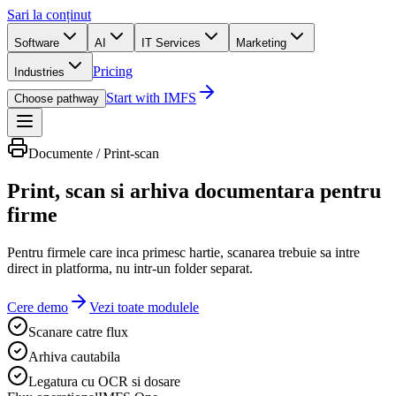
Sari la conținut
Software
AI
IT Services
Marketing
Pricing
Industries
Start with IMFS
Choose pathway
Documente / Print-scan
Print, scan si arhiva documentara pentru
firme
Pentru firmele care inca primesc hartie, scanarea trebuie sa intre
direct in platforma, nu intr-un folder separat.
Cere demo
Vezi toate modulele
Scanare catre flux
Arhiva cautabila
Legatura cu OCR si dosare