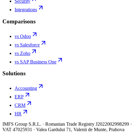
Security
Integrations
Comparisons
vs Odoo
vs Salesforce
vs Zoho
vs SAP Business One
Solutions
Accounting
ERP
CRM
HR
IMFS Group S.R.L. · Romanian Trade Registry J2022002998299 ·
VAT 47025931 · Valea Gardului 71, Valenii de Munte, Prahova